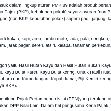
suk dalam lingkup aturan PMK 89 adalah produk pertanian
na Pajak (BKP), kebutuhan pokok) sayur-sayuran (non 
an (non BKP, kebutuhan pokok) seperti padi, jagung, k
i kakao, kopi, aren, jambu mete, lada, pala, cengkeh, k
ilam, jarak pagar, sereh, atsiri, kelapa, tanaman perkeb
ori yaitu Hasil Hutan Kayu dan Hasil Hutan Bukan Kayu
ut, kayu Bulat Karet, Kayu Bulat kering. Untuk Hasil Hu
haru dan Kamedangan, Kopal damar, Biji Kemiri kering/da
nya BKP).
hitung Pajak Pertambahan Nilai (PPN)yang terutang at
nakan DPP Nilai Lain. Dalam hal pengusaha Kena Paja