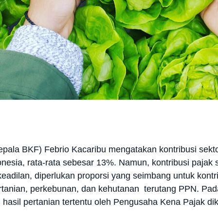
pala BKF) Febrio Kacaribu mengatakan kontribusi sekto
esia, rata-rata sebesar 13%. Namun, kontribusi pajak se
s keadilan, diperlukan proporsi yang seimbang untuk kont
anian, perkebunan, dan kehutanan terutang PPN. Pad
hasil pertanian tertentu oleh Pengusaha Kena Pajak di