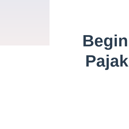
Begin
Pajak