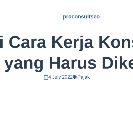
proconsultseo
i Cara Kerja Kon
 yang Harus Dik
4 July 2022
Pajak