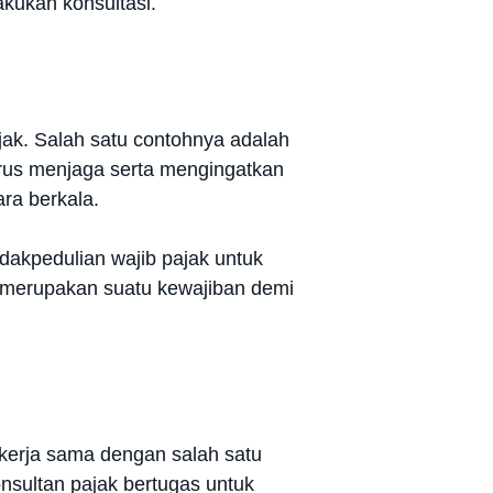
lakukan konsultasi.
ak. Salah satu contohnya adalah
arus menjaga serta mengingatkan
ra berkala.
dakpedulian wajib pajak untuk
 merupakan suatu kewajiban demi
 kerja sama dengan salah satu
onsultan pajak bertugas untuk