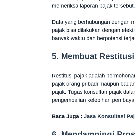
memeriksa laporan pajak tersebut.
Data yang berhubungan dengan masa
pajak bisa dilakukan dengan efekti
banyak waktu dan berpotensi terja
5. Membuat Restitusi
Restitusi pajak adalah permohonan
pajak orang pribadi maupun badan
pajak. Tugas konsultan pajak dal
pengembalian kelebihan pembayar
Baca Juga :
Jasa Konsultasi Paj
6. Mendampingi Pro