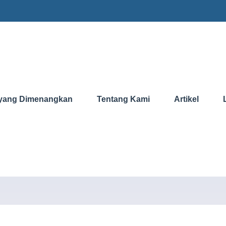
yang Dimenangkan
Tentang Kami
Artikel