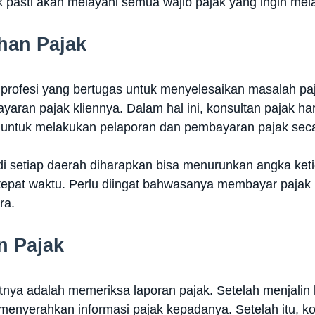
jak pasti akan melayani semua wajib pajak yang ingin me
han Pajak
profesi yang bertugas untuk menyelesaikan masalah paj
aran pajak kliennya. Dalam hal ini, konsultan pajak h
a untuk melakukan pelaporan dan pembayaran pajak seca
di setiap daerah diharapkan bisa menurunkan angka keti
tepat waktu. Perlu diingat bahwasanya membayar pajak
ra.
n Pajak
utnya adalah memeriksa laporan pajak. Setelah menjalin
 menyerahkan informasi pajak kepadanya. Setelah itu, k