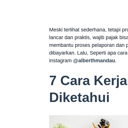
Meski terlihat sederhana, tetapi 
lancar dan praktis, wajib pajak b
membantu proses pelaporan dan p
dibayarkan. Lalu, Seperti apa cara
instagram
@alberthmandau
.
7 Cara Kerj
Diketahui