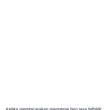
Ketika membicarakan mengenai biro jasa NPWP