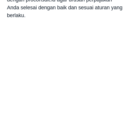
Anda selesai dengan baik dan sesuai aturan yang
berlaku.