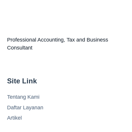
Professional Accounting, Tax and Business
Consultant
Site Link
Tentang Kami
Daftar Layanan
Artikel