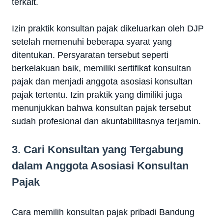
terkait.
Izin praktik konsultan pajak dikeluarkan oleh DJP
setelah memenuhi beberapa syarat yang
ditentukan. Persyaratan tersebut seperti
berkelakuan baik, memiliki sertifikat konsultan
pajak dan menjadi anggota asosiasi konsultan
pajak tertentu. Izin praktik yang dimiliki juga
menunjukkan bahwa konsultan pajak tersebut
sudah profesional dan akuntabilitasnya terjamin.
3. Cari Konsultan yang Tergabung
dalam Anggota Asosiasi Konsultan
Pajak
Cara memilih konsultan pajak pribadi Bandung