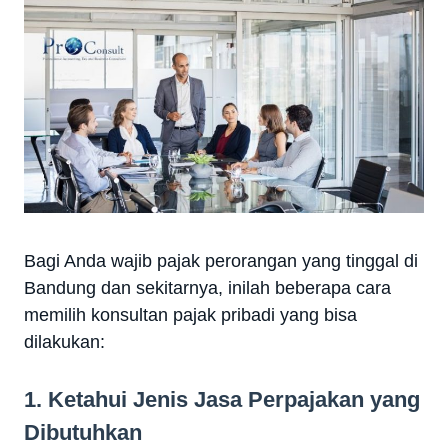
Bagi Anda wajib pajak perorangan yang tinggal di
Bandung dan sekitarnya, inilah beberapa cara
memilih konsultan pajak pribadi yang bisa
dilakukan:
1. Ketahui Jenis Jasa Perpajakan yang
Dibutuhkan