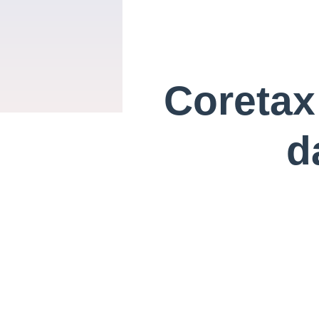
Coretax
d