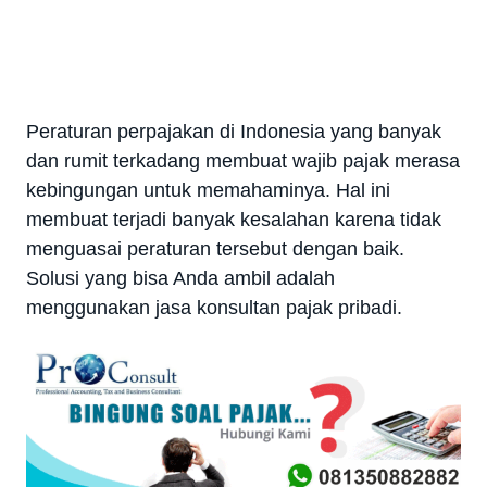
Peraturan perpajakan di Indonesia yang banyak
dan rumit terkadang membuat wajib pajak merasa
kebingungan untuk memahaminya. Hal ini
membuat terjadi banyak kesalahan karena tidak
menguasai peraturan tersebut dengan baik.
Solusi yang bisa Anda ambil adalah
menggunakan jasa konsultan pajak pribadi.