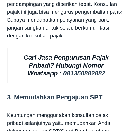
pendampingan yang diberikan tepat. Konsultan
pajak ini juga bisa mengurus pengembalian pajak.
Supaya mendapatkan pelayanan yang baik,
jangan sungkan untuk selalu berkomunikasi
dengan konsultan pajak.
Cari Jasa Pengurusan Pajak
Pribadi? Hubungi Nomor
Whatsapp :
081350882882
3. Memudahkan Pengajuan SPT
Keuntungan menggunakan konsultan pajak
pribadi selanjutnya yaitu memudahkan Anda