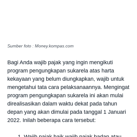
Sumber foto : Money.kompas.com
Bagi Anda wajib pajak yang ingin mengikuti
program pengungkapan sukarela atas harta
kekayaan yang belum diungkapkan, wajib untuk
mengetahui tata cara pelaksanaannya. Mengingat
program pengungkapan sukarela ini akan mulai
direalisasikan dalam waktu dekat pada tahun
depan yang akan dimulai pada tanggal 1 Januari
2022. Inilah beberapa cara tersebut:
Wajib pajak baik wajib pajak badan atau