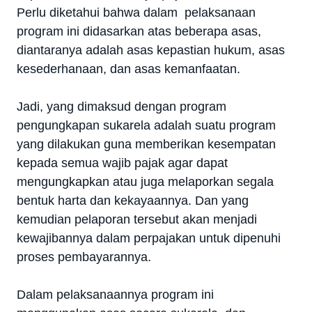
Perlu diketahui bahwa dalam pelaksanaan
program ini didasarkan atas beberapa asas,
diantaranya adalah asas kepastian hukum, asas
kesederhanaan, dan asas kemanfaatan.
Jadi, yang dimaksud dengan program
pengungkapan sukarela adalah suatu program
yang dilakukan guna memberikan kesempatan
kepada semua wajib pajak agar dapat
mengungkapkan atau juga melaporkan segala
bentuk harta dan kekayaannya. Dan yang
kemudian pelaporan tersebut akan menjadi
kewajibannya dalam perpajakan untuk dipenuhi
proses pembayarannya.
Dalam pelaksanaannya program ini