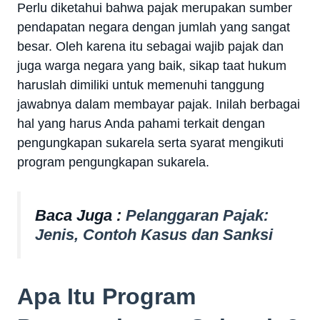
Perlu diketahui bahwa pajak merupakan sumber
pendapatan negara dengan jumlah yang sangat
besar. Oleh karena itu sebagai wajib pajak dan
juga warga negara yang baik, sikap taat hukum
haruslah dimiliki untuk memenuhi tanggung
jawabnya dalam membayar pajak. Inilah berbagai
hal yang harus Anda pahami terkait dengan
pengungkapan sukarela serta syarat mengikuti
program pengungkapan sukarela.
Baca Juga :
Pelanggaran Pajak:
Jenis, Contoh Kasus dan Sanksi
Apa Itu Program