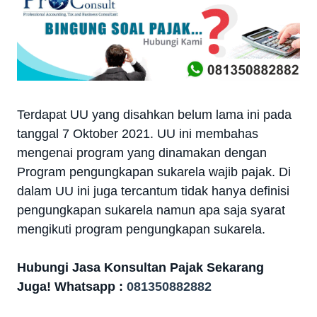
Terdapat UU yang disahkan belum lama ini pada
tanggal 7 Oktober 2021. UU ini membahas
mengenai program yang dinamakan dengan
Program pengungkapan sukarela wajib pajak. Di
dalam UU ini juga tercantum tidak hanya definisi
pengungkapan sukarela namun apa saja syarat
mengikuti program pengungkapan sukarela.
Hubungi Jasa Konsultan Pajak Sekarang
Juga! Whatsapp :
081350882882