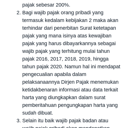
pajak sebesar 200%.
Bagi wajib pajak orang pribadi yang
termasuk kedalam kebijakan 2 maka akan
terhindar dari penerbitan Surat ketetapan
pajak yang mana isinya atas kewajiban
pajak yang harus dibayarkannya sebagai
wajib pajak yang terhitung mulai tahun
pajak 2016, 2017, 2018, 2019, hingga
tahun pajak 2020. Namun hal ini mendapat
pengecualian apabila dalam
pelaksanaannya Dirjen Pajak menemukan
ketidakbenaran informasi atau data terkait
harta yang diungkapkan dalam surat
pemberitahuan pengungkapan harta yang
sudah dibuat.
Selain itu baik wajib pajak badan atau