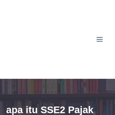
Skip
to
content
Men
apa itu SSE2 Pajak