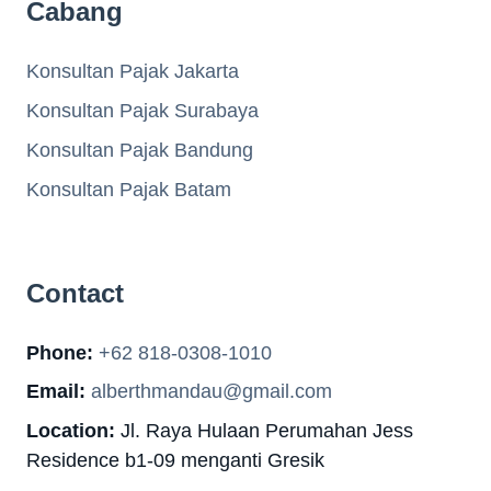
Cabang
Konsultan Pajak Jakarta
Konsultan Pajak Surabaya
Konsultan Pajak Bandung
Konsultan Pajak Batam
Contact
Phone:
+62 818-0308-1010
Email:
alberthmandau@gmail.com
Location:
Jl. Raya Hulaan Perumahan Jess
Residence b1-09 menganti Gresik