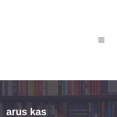
Skip
to
content
Men
arus kas