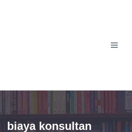
Skip
to
content
Men
biaya konsultan