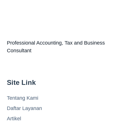
Professional Accounting, Tax and Business
Consultant
Site Link
Tentang Kami
Daftar Layanan
Artikel