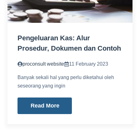
Pengeluaran Kas: Alur
Prosedur, Dokumen dan Contoh
proconsult website
11 February 2023
Banyak sekali hal yang perlu diketahui oleh
seseorang yang ingin
Read More