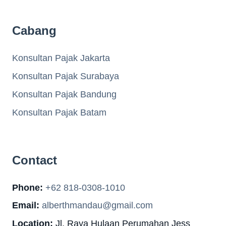
Cabang
Konsultan Pajak Jakarta
Konsultan Pajak Surabaya
Konsultan Pajak Bandung
Konsultan Pajak Batam
Contact
Phone:
+62 818-0308-1010
Email:
alberthmandau@gmail.com
Location:
Jl. Raya Hulaan Perumahan Jess