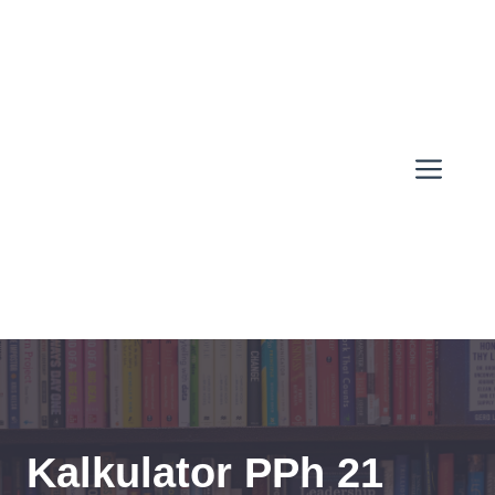
Skip
to
content
Men
Kalkulator PPh 21