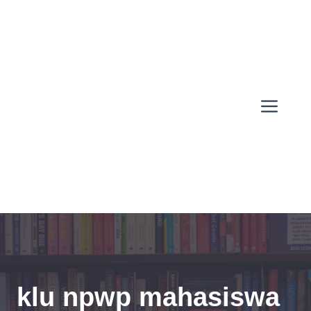
Skip
to
content
Men
klu npwp mahasiswa