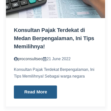
Konsultan Pajak Terdekat di
Medan Berpengalaman, Ini Tips
Memilihnya!
proconsultseo
21 June 2022
Konsultan Pajak Terdekat Berpengalaman, Ini
Tips Memilihnya! Sebagai warga negara
Read More