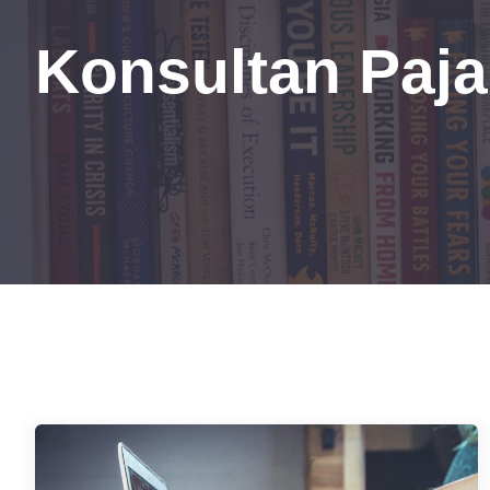
Konsultan Paja