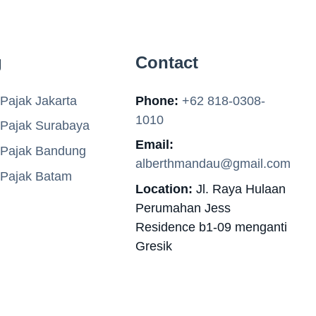
g
Contact
Pajak Jakarta
Phone:
+62 818-0308-
1010
 Pajak Surabaya
Email:
 Pajak Bandung
alberthmandau@gmail.com
 Pajak Batam
Location:
Jl. Raya Hulaan
Perumahan Jess
Residence b1-09 menganti
Gresik