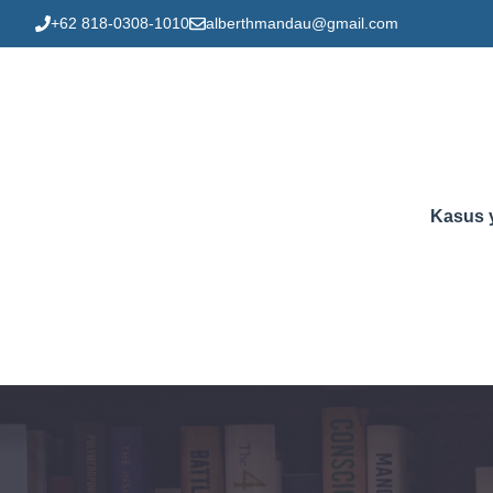
Skip
+62 818-0308-1010
alberthmandau@gmail.com
to
content
Kasus 