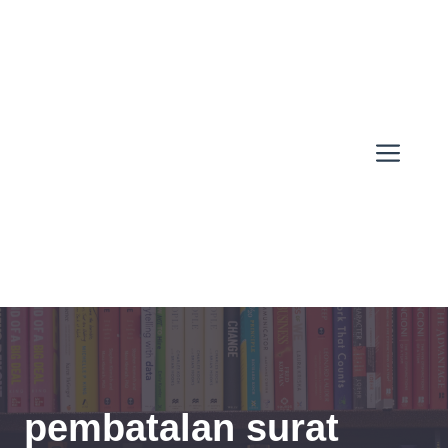
Skip
to
content
Men
pembatalan surat