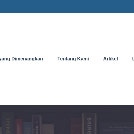
yang Dimenangkan
Tentang Kami
Artikel