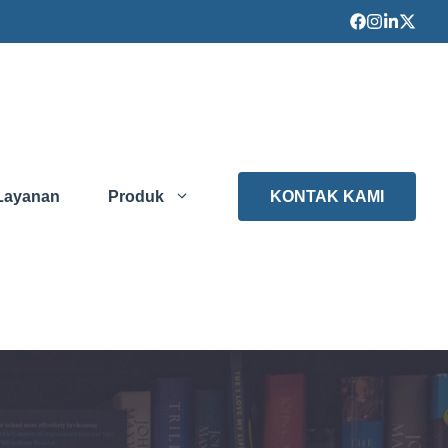
Layanan
Produk
KONTAK KAMI