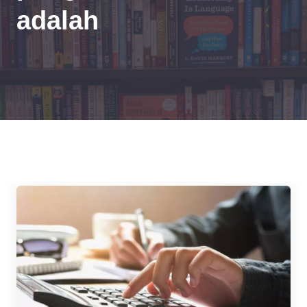
adalah