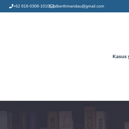
Skip
+62 818-0308-1010
alberthmandau@gmail.com
to
content
Kasus 