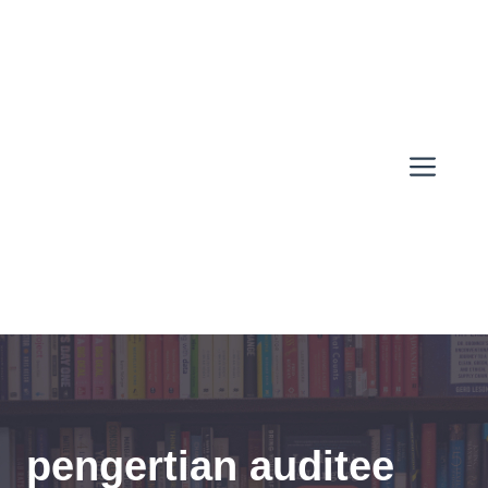
Skip
to
content
Men
pengertian auditee