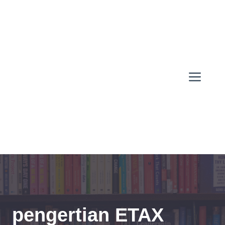
Skip
to
content
Men
pengertian ETAX