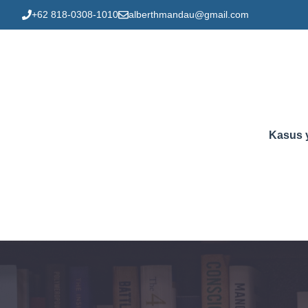
Skip
+62 818-0308-1010
alberthmandau@gmail.com
to
content
Kasus 