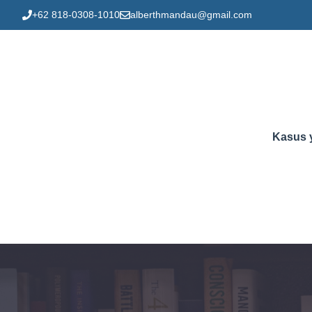
Skip
+62 818-0308-1010
alberthmandau@gmail.com
to
content
Kasus 