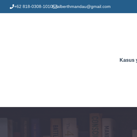
Skip
+62 818-0308-1010
alberthmandau@gmail.com
to
content
Kasus 