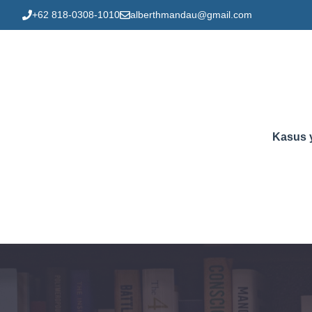
Skip
+62 818-0308-1010
alberthmandau@gmail.com
to
content
Kasus 