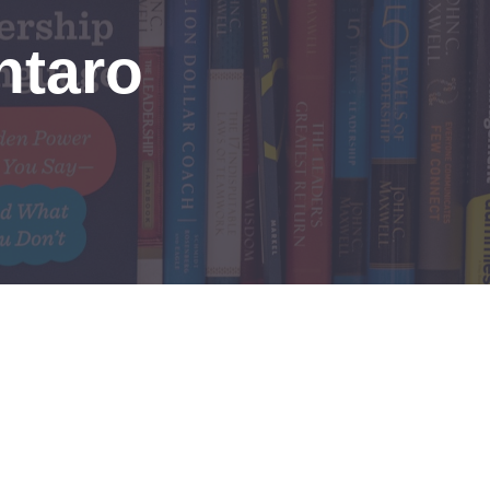
ntaro