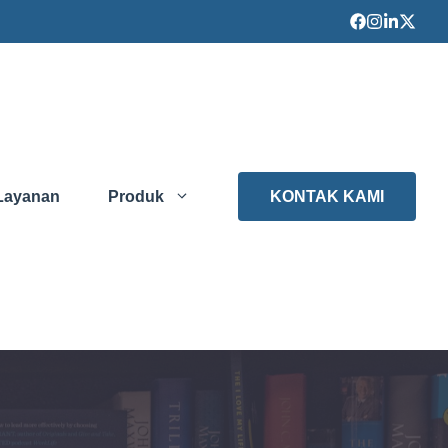
Layanan
Produk
KONTAK KAMI