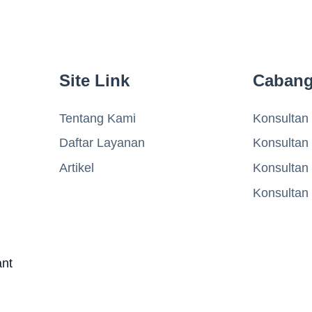
Site Link
Caban
Tentang Kami
Konsultan 
Daftar Layanan
Konsultan
Artikel
Konsultan
Konsultan
ant