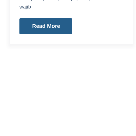
wajib
Read More