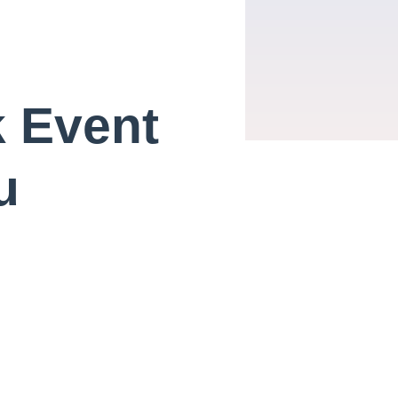
 Event
u