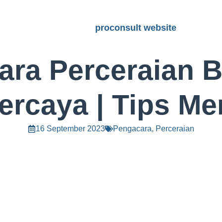
proconsult website
ara Perceraian 
ercaya | Tips Me
16 September 2023
Pengacara
,
Perceraian