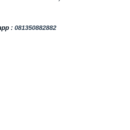
app :
081350882882