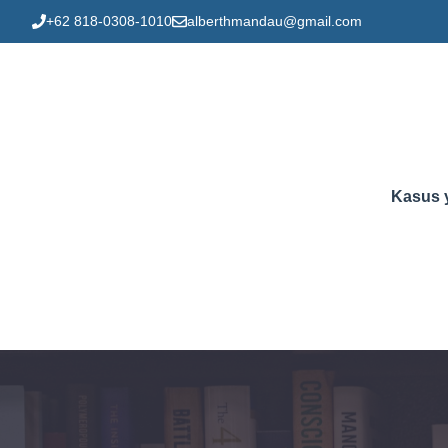
Skip
+62 818-0308-1010
alberthmandau@gmail.com
to
content
Kasus 