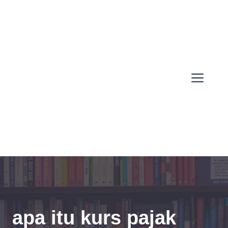
Skip
to
content
Men
apa itu kurs pajak