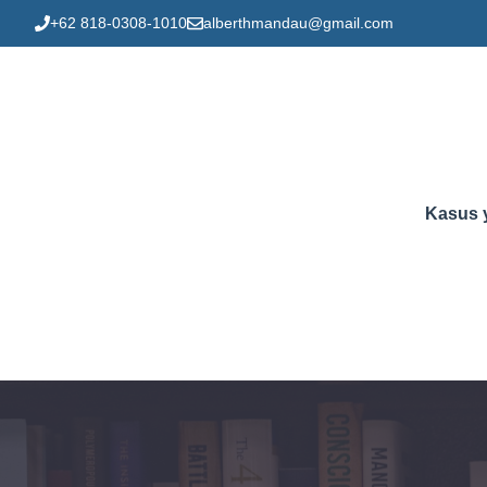
Skip
+62 818-0308-1010
alberthmandau@gmail.com
to
content
Kasus 