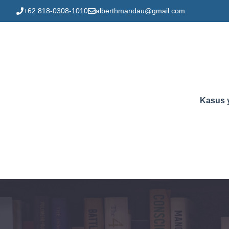
Skip
+62 818-0308-1010
alberthmandau@gmail.com
to
content
Kasus 