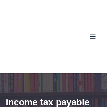
Skip
to
content
Men
income tax payable