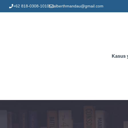
Skip
+62 818-0308-1010
alberthmandau@gmail.com
to
content
Kasus 