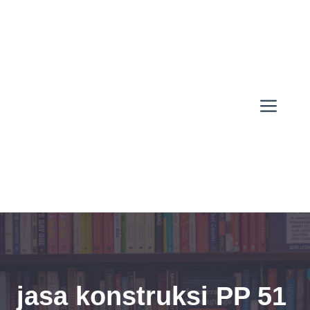
Skip
to
content
Men
jasa konstruksi PP 51