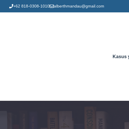
Skip
+62 818-0308-1010
alberthmandau@gmail.com
to
content
Kasus 