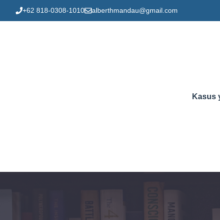
Skip
+62 818-0308-1010
alberthmandau@gmail.com
to
content
Kasus 