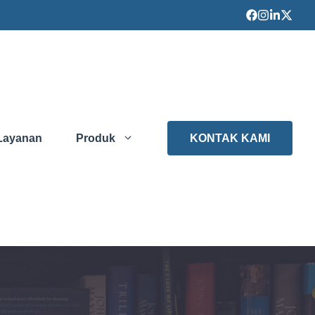
Layanan
Produk
KONTAK KAMI