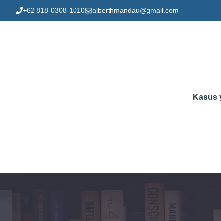
Skip
+62 818-0308-1010
alberthmandau@gmail.com
to
content
Kasus 