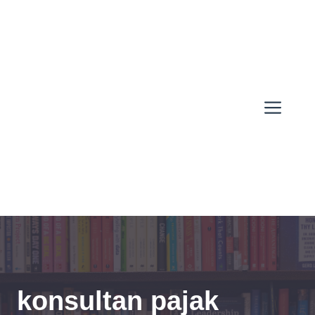
Skip
to
content
Men
konsultan pajak