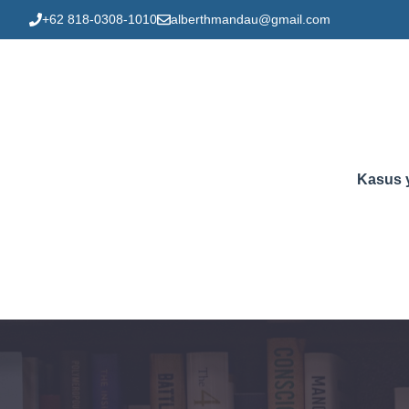
Skip
+62 818-0308-1010
alberthmandau@gmail.com
to
content
Kasus 