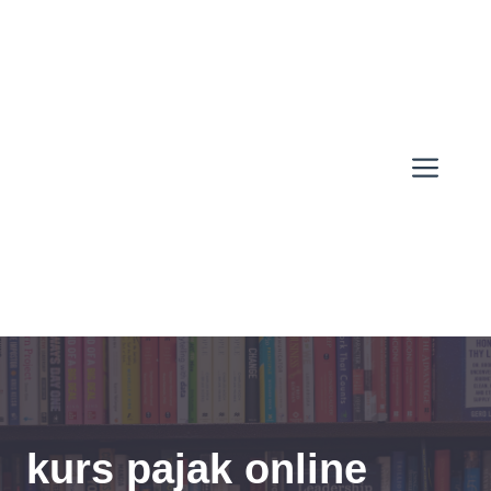
Skip
to
content
Men
kurs pajak online