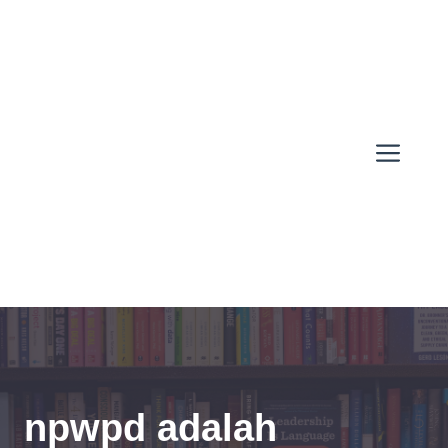
Skip
to
content
Men
npwpd adalah