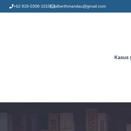
Skip
+62 818-0308-1010
alberthmandau@gmail.com
to
content
Kasus 