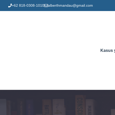
Skip
+62 818-0308-1010
alberthmandau@gmail.com
to
content
Kasus 