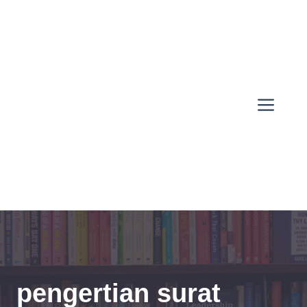
Skip
to
content
Men
pengertian surat