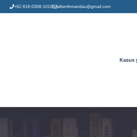
Skip
+62 818-0308-1010
alberthmandau@gmail.com
to
content
Kasus 