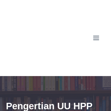
Skip
to
content
Men
Pengertian UU HPP