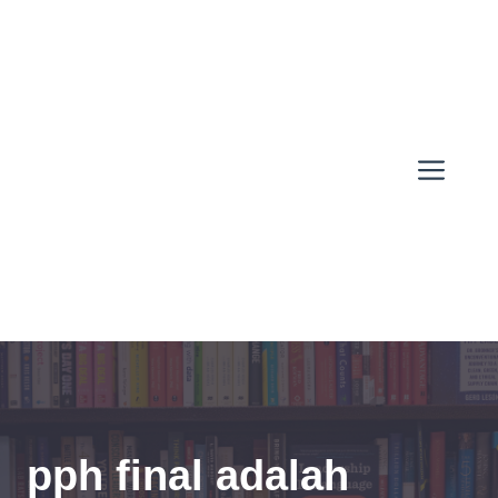
Skip
to
content
Men
pph final adalah