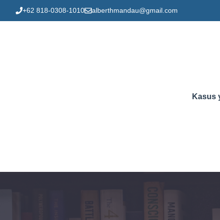
Skip
+62 818-0308-1010
alberthmandau@gmail.com
to
content
Kasus 