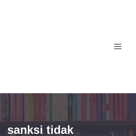
Skip
to
content
Men
sanksi tidak